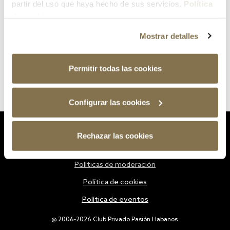
partir del uso que haya hecho de sus servicios.
Política
de cookies
Mostrar detalles
Permitir todas las cookies
Configurar las cookies
Estatutos
Rechazar las cookies
Política de privacidad
Políticas de moderación
Política de cookies
Política de eventos
@ 2006-2026 Club Privado Pasión Habanos.