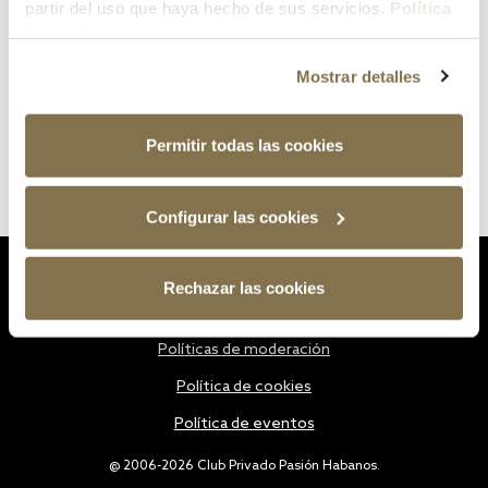
partir del uso que haya hecho de sus servicios.
Política
de cookies
Mostrar detalles
Permitir todas las cookies
Configurar las cookies
Estatutos
Rechazar las cookies
Política de privacidad
Políticas de moderación
Política de cookies
Política de eventos
@ 2006-2026 Club Privado Pasión Habanos.