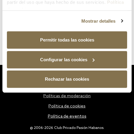
partir del uso que haya hecho de sus servicios.
Política
de cookies
Mostrar detalles
Permitir todas las cookies
Configurar las cookies
Estatutos
Rechazar las cookies
Política de privacidad
Políticas de moderación
Política de cookies
Política de eventos
@ 2006-2026 Club Privado Pasión Habanos.