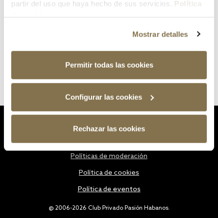
partir del uso que haya hecho de sus servicios.
Política
de cookies
Mostrar detalles
Permitir todas las cookies
Configurar las cookies
Estatutos
Rechazar las cookies
Política de privacidad
Políticas de moderación
Política de cookies
Política de eventos
@ 2006-2026 Club Privado Pasión Habanos.