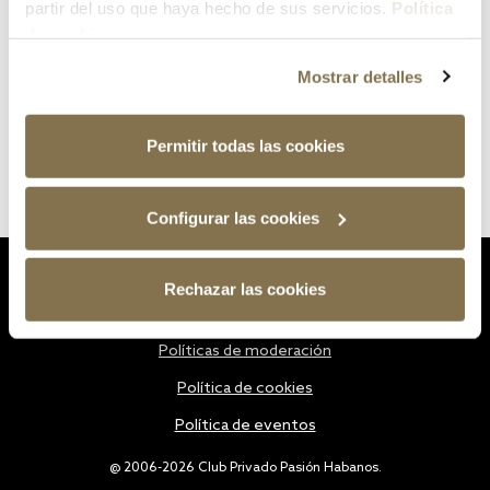
partir del uso que haya hecho de sus servicios.
Política
de cookies
Mostrar detalles
Permitir todas las cookies
Configurar las cookies
Estatutos
Rechazar las cookies
Política de privacidad
Políticas de moderación
Política de cookies
Política de eventos
@ 2006-2026 Club Privado Pasión Habanos.