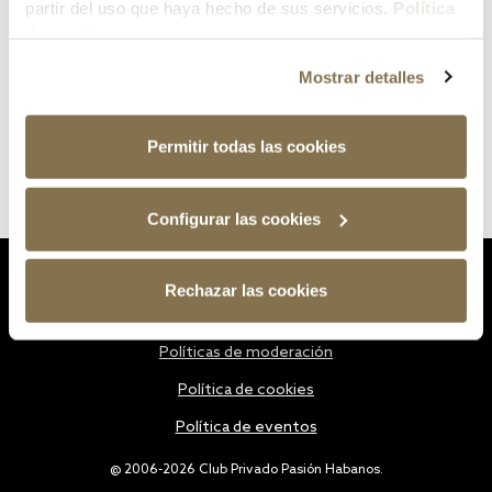
partir del uso que haya hecho de sus servicios.
Política
de cookies
Mostrar detalles
Permitir todas las cookies
Configurar las cookies
Estatutos
Rechazar las cookies
Política de privacidad
Políticas de moderación
Política de cookies
Política de eventos
@ 2006-2026 Club Privado Pasión Habanos.