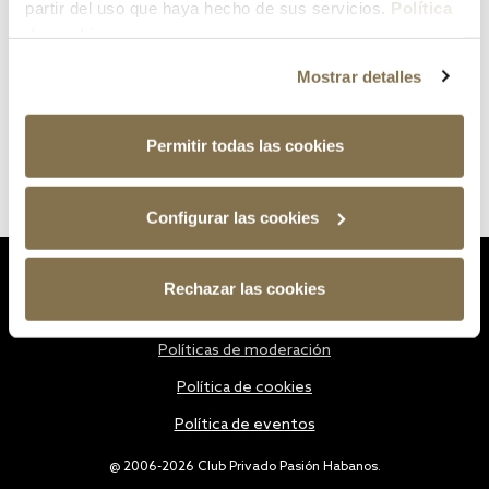
partir del uso que haya hecho de sus servicios.
Política
de cookies
Mostrar detalles
Permitir todas las cookies
Configurar las cookies
Estatutos
Rechazar las cookies
Política de privacidad
Políticas de moderación
Política de cookies
Política de eventos
@ 2006-2026 Club Privado Pasión Habanos.