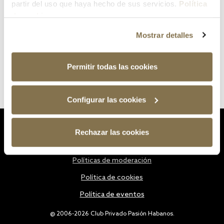
partir del uso que haya hecho de sus servicios.
Política
de cookies
Mostrar detalles
Permitir todas las cookies
Configurar las cookies
Estatutos
Rechazar las cookies
Política de privacidad
Políticas de moderación
Política de cookies
Política de eventos
@ 2006-2026 Club Privado Pasión Habanos.