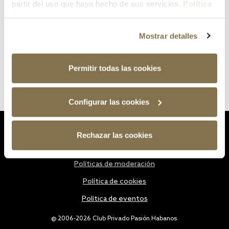
partir del uso que haya hecho de sus servicios.
Política
de cookies
Mostrar detalles
Permitir todas las cookies
Configurar las cookies
Estatutos
Rechazar las cookies
Política de privacidad
Políticas de moderación
Política de cookies
Política de eventos
@ 2006-2026 Club Privado Pasión Habanos.