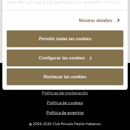
partir del uso que haya hecho de sus servicios.
Política
de cookies
Mostrar detalles
Permitir todas las cookies
Configurar las cookies
Estatutos
Rechazar las cookies
Política de privacidad
Políticas de moderación
Política de cookies
Política de eventos
@ 2006-2026 Club Privado Pasión Habanos.