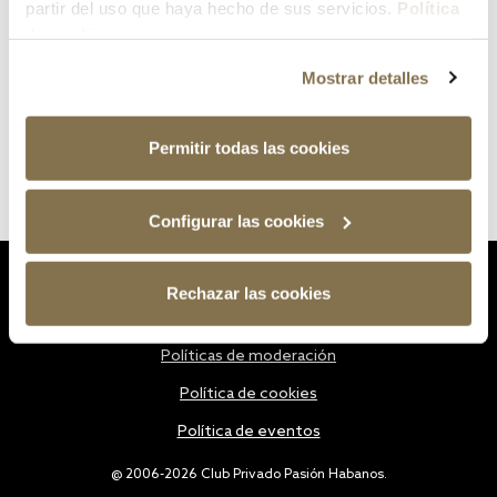
partir del uso que haya hecho de sus servicios.
Política
de cookies
Mostrar detalles
Permitir todas las cookies
Configurar las cookies
Estatutos
Rechazar las cookies
Política de privacidad
Políticas de moderación
Política de cookies
Política de eventos
@ 2006-2026 Club Privado Pasión Habanos.