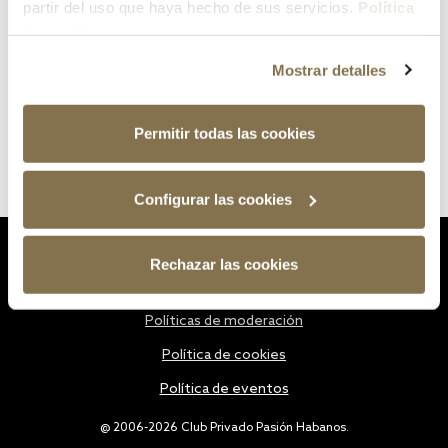
partir del uso que haya hecho de sus servicios.
Política
de cookies
Mostrar detalles
Permitir todas las cookies
Configurar las cookies
Estatutos
Rechazar las cookies
Política de privacidad
Políticas de moderación
Política de cookies
Política de eventos
@ 2006-2026 Club Privado Pasión Habanos.