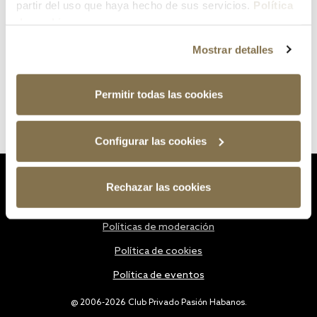
partir del uso que haya hecho de sus servicios.
Política
de cookies
Mostrar detalles
Permitir todas las cookies
Configurar las cookies
Estatutos
Rechazar las cookies
Política de privacidad
Políticas de moderación
Política de cookies
Política de eventos
@ 2006-2026 Club Privado Pasión Habanos.