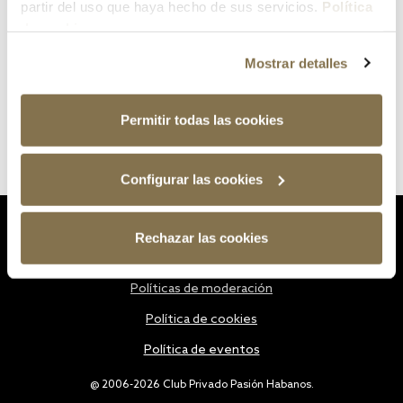
partir del uso que haya hecho de sus servicios.
Política
de cookies
Mostrar detalles
Permitir todas las cookies
Configurar las cookies
Estatutos
Rechazar las cookies
Política de privacidad
Políticas de moderación
Política de cookies
Política de eventos
@ 2006-2026 Club Privado Pasión Habanos.