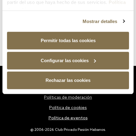
partir del uso que haya hecho de sus servicios.
Política
de cookies
Mostrar detalles
Permitir todas las cookies
Configurar las cookies
Estatutos
Rechazar las cookies
Política de privacidad
Políticas de moderación
Política de cookies
Política de eventos
@ 2006-2026 Club Privado Pasión Habanos.