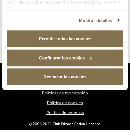
partir del uso que haya hecho de sus servicios.
Política
de cookies
Mostrar detalles
Permitir todas las cookies
Configurar las cookies
Estatutos
Rechazar las cookies
Política de privacidad
Políticas de moderación
Política de cookies
Política de eventos
@ 2006-2026 Club Privado Pasión Habanos.