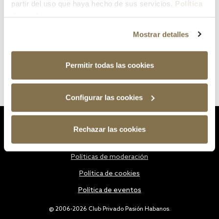
partir del uso que haya hecho de sus servicios.
Política
de cookies
Mostrar detalles
Permitir todas las cookies
Configurar las cookies
Estatutos
Rechazar las cookies
Política de privacidad
Políticas de moderación
Política de cookies
Política de eventos
@ 2006-2026 Club Privado Pasión Habanos.