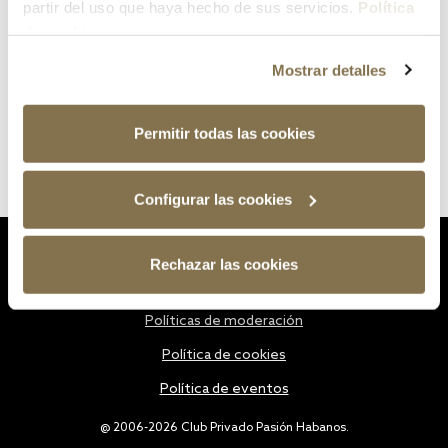
partir del uso que haya hecho de sus servicios.
Política
de cookies
Mostrar detalles
Permitir todas las cookies
Configurar las cookies
Estatutos
Rechazar las cookies
Política de privacidad
Políticas de moderación
Política de cookies
Política de eventos
@ 2006-2026 Club Privado Pasión Habanos.