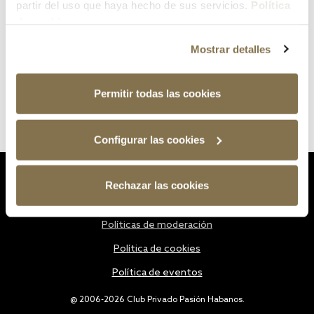
partir del uso que haya hecho de sus servicios.
Política
de cookies
Mostrar detalles
Permitir todas las cookies
Configurar las cookies
Estatutos
Rechazar las cookies
Política de privacidad
Políticas de moderación
Política de cookies
Política de eventos
@ 2006-2026 Club Privado Pasión Habanos.