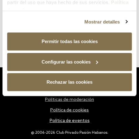
partir del uso que haya hecho de sus servicios.
Política
de cookies
Mostrar detalles
Permitir todas las cookies
Configurar las cookies
Estatutos
Rechazar las cookies
Política de privacidad
Políticas de moderación
Política de cookies
Política de eventos
@ 2006-2026 Club Privado Pasión Habanos.