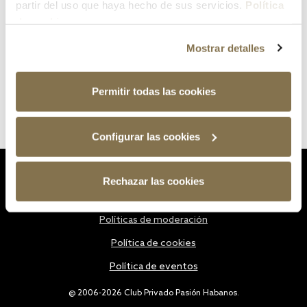
partir del uso que haya hecho de sus servicios.
Política
de cookies
Mostrar detalles
Permitir todas las cookies
Configurar las cookies
Estatutos
Rechazar las cookies
Política de privacidad
Políticas de moderación
Política de cookies
Política de eventos
@ 2006-2026 Club Privado Pasión Habanos.