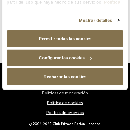
partir del uso que haya hecho de sus servicios.
Política
de cookies
Mostrar detalles
Permitir todas las cookies
Configurar las cookies
Estatutos
Rechazar las cookies
Política de privacidad
Políticas de moderación
Política de cookies
Política de eventos
@ 2006-2026 Club Privado Pasión Habanos.