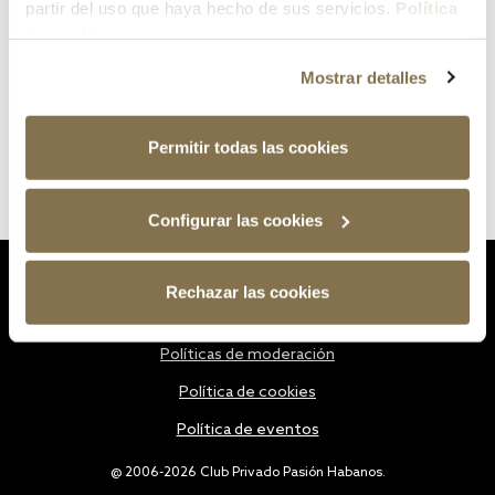
partir del uso que haya hecho de sus servicios.
Política
de cookies
Mostrar detalles
Permitir todas las cookies
Configurar las cookies
Estatutos
Rechazar las cookies
Política de privacidad
Políticas de moderación
Política de cookies
Política de eventos
@ 2006-2026 Club Privado Pasión Habanos.