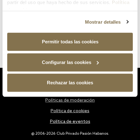
partir del uso que haya hecho de sus servicios.
Política
de cookies
Mostrar detalles
Permitir todas las cookies
Configurar las cookies
Estatutos
Rechazar las cookies
Política de privacidad
Políticas de moderación
Política de cookies
Política de eventos
@ 2006-2026 Club Privado Pasión Habanos.