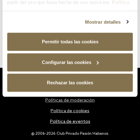
partir del uso que haya hecho de sus servicios.
Política
de cookies
Mostrar detalles
Permitir todas las cookies
Configurar las cookies
Estatutos
Rechazar las cookies
Política de privacidad
Políticas de moderación
Política de cookies
Política de eventos
@ 2006-2026 Club Privado Pasión Habanos.