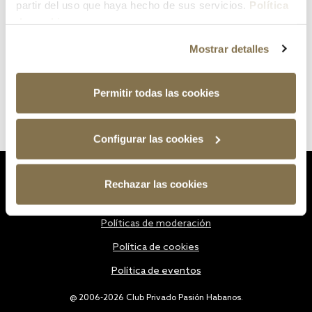
partir del uso que haya hecho de sus servicios.
Política
de cookies
Mostrar detalles
Permitir todas las cookies
Configurar las cookies
Estatutos
Rechazar las cookies
Política de privacidad
Políticas de moderación
Política de cookies
Política de eventos
@ 2006-2026 Club Privado Pasión Habanos.