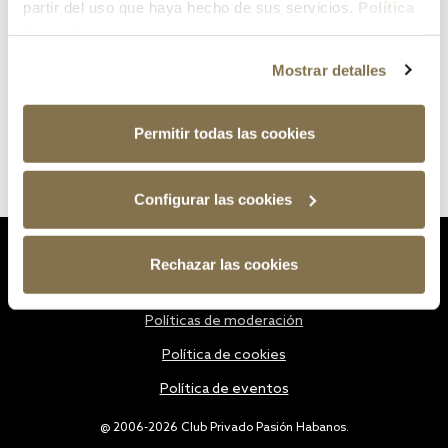
partir del uso que haya hecho de sus servicios.
Política
de cookies
Mostrar detalles
Permitir todas las cookies
Configurar las cookies
Estatutos
Rechazar las cookies
Política de privacidad
Políticas de moderación
Política de cookies
Política de eventos
@ 2006-2026 Club Privado Pasión Habanos.