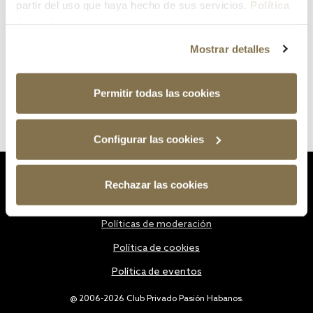
partir del uso que haya hecho de sus servicios.
Política
de cookies
Mostrar detalles
Permitir todas las cookies
Configurar las cookies
Estatutos
Rechazar las cookies
Política de privacidad
Políticas de moderación
Política de cookies
Política de eventos
@ 2006-2026 Club Privado Pasión Habanos.