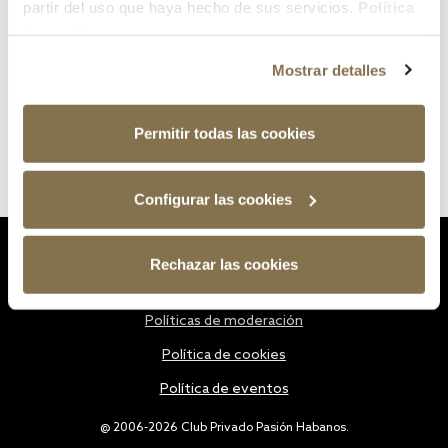
partir del uso que haya hecho de sus servicios.
Política
de cookies
Mostrar detalles
Permitir todas las cookies
Configurar las cookies
Estatutos
Rechazar las cookies
Política de privacidad
Políticas de moderación
Política de cookies
Política de eventos
@ 2006-2026 Club Privado Pasión Habanos.