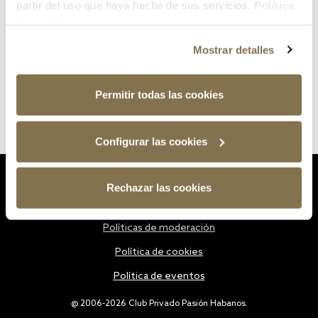
partir del uso que haya hecho de sus servicios.
Política
de cookies
Mostrar detalles
Permitir todas las cookies
Configurar las cookies
Estatutos
Rechazar las cookies
Política de privacidad
Políticas de moderación
Política de cookies
Política de eventos
@ 2006-2026 Club Privado Pasión Habanos.