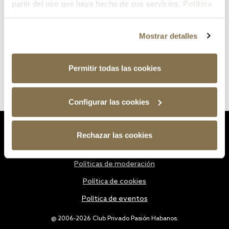
partir del uso que haya hecho de sus servicios.
Política
de cookies
Mostrar detalles
Permitir todas las cookies
Configurar las cookies
Estatutos
Rechazar las cookies
Política de privacidad
Políticas de moderación
Política de cookies
Política de eventos
@ 2006-2026 Club Privado Pasión Habanos.