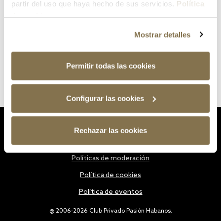
partir del uso que haya hecho de sus servicios.
Política
de cookies
Mostrar detalles
Permitir todas las cookies
Configurar las cookies
Estatutos
Rechazar las cookies
Política de privacidad
Políticas de moderación
Política de cookies
Política de eventos
@ 2006-2026 Club Privado Pasión Habanos.