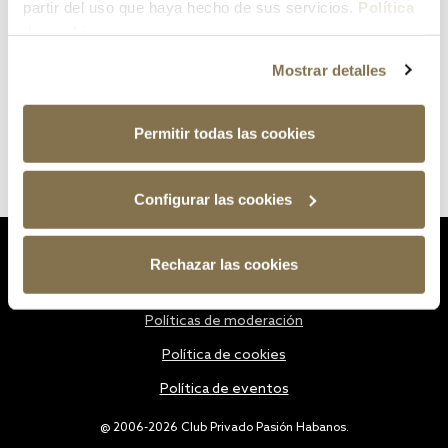
partir del uso que haya hecho de sus servicios.
Política
de cookies
Mostrar detalles
Permitir todas las cookies
Configurar las cookies
Estatutos
Rechazar las cookies
Política de privacidad
Políticas de moderación
Política de cookies
Política de eventos
@ 2006-2026 Club Privado Pasión Habanos.