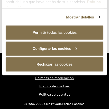
partir del uso que haya hecho de sus servicios.
Política
de cookies
Mostrar detalles
Permitir todas las cookies
Configurar las cookies
Estatutos
Rechazar las cookies
Política de privacidad
Políticas de moderación
Política de cookies
Política de eventos
@ 2006-2026 Club Privado Pasión Habanos.