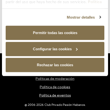
partir del uso que haya hecho de sus servicios.
Política
de cookies
Mostrar detalles
Permitir todas las cookies
Configurar las cookies
Estatutos
Rechazar las cookies
Política de privacidad
Políticas de moderación
Política de cookies
Política de eventos
@ 2006-2026 Club Privado Pasión Habanos.