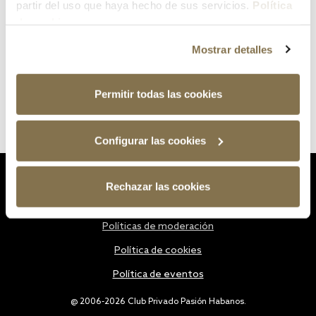
partir del uso que haya hecho de sus servicios.
Política
de cookies
Mostrar detalles
Permitir todas las cookies
Configurar las cookies
Estatutos
Rechazar las cookies
Política de privacidad
Políticas de moderación
Política de cookies
Política de eventos
@ 2006-2026 Club Privado Pasión Habanos.