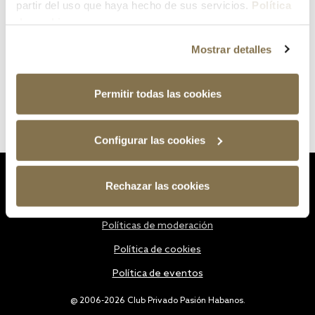
partir del uso que haya hecho de sus servicios.
Política
de cookies
Mostrar detalles
Permitir todas las cookies
Configurar las cookies
Estatutos
Rechazar las cookies
Política de privacidad
Políticas de moderación
Política de cookies
Política de eventos
@ 2006-2026 Club Privado Pasión Habanos.