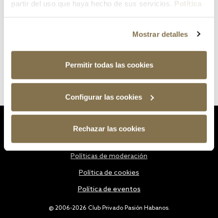
partir del uso que haya hecho de sus servicios.
Política
de cookies
Mostrar detalles
Permitir todas las cookies
Configurar las cookies
Estatutos
Rechazar las cookies
Política de privacidad
Políticas de moderación
Política de cookies
Política de eventos
@ 2006-2026 Club Privado Pasión Habanos.