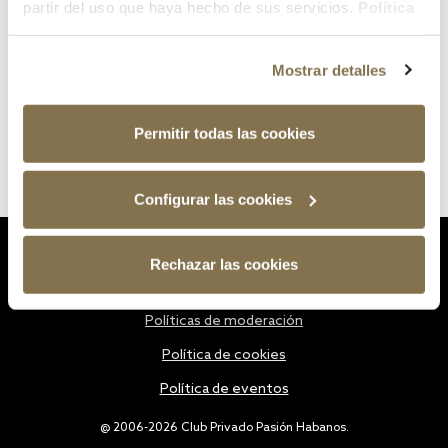
partir del uso que haya hecho de sus servicios.
Política
de cookies
Mostrar detalles
Permitir todas las cookies
Configurar las cookies
Estatutos
Rechazar las cookies
Política de privacidad
Políticas de moderación
Política de cookies
Política de eventos
@ 2006-2026 Club Privado Pasión Habanos.