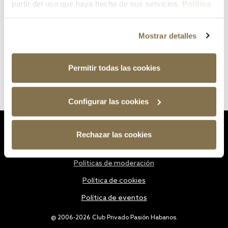
partir del uso que haya hecho de sus servicios.
Política
de cookies
Mostrar detalles
Permitir todas las cookies
Configurar las cookies
Estatutos
Rechazar las cookies
Política de privacidad
Políticas de moderación
Política de cookies
Política de eventos
@ 2006-2026 Club Privado Pasión Habanos.