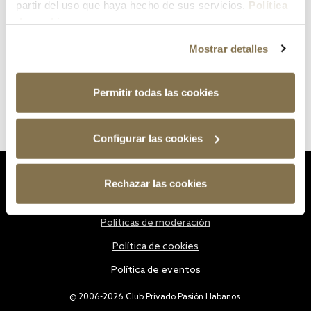
partir del uso que haya hecho de sus servicios.
Política
de cookies
Mostrar detalles
Permitir todas las cookies
Configurar las cookies
Estatutos
Rechazar las cookies
Política de privacidad
Políticas de moderación
Política de cookies
Política de eventos
@ 2006-2026 Club Privado Pasión Habanos.