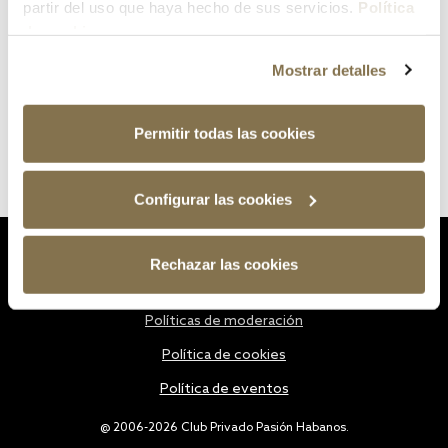
partir del uso que haya hecho de sus servicios.
Política
de cookies
Mostrar detalles
Permitir todas las cookies
Configurar las cookies
Estatutos
Rechazar las cookies
Política de privacidad
Políticas de moderación
Política de cookies
Política de eventos
@ 2006-2026 Club Privado Pasión Habanos.