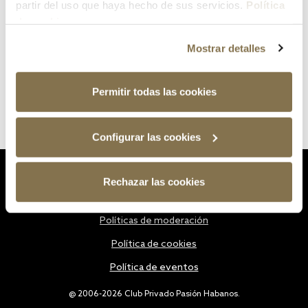
partir del uso que haya hecho de sus servicios.
Política
de cookies
Mostrar detalles
Permitir todas las cookies
Configurar las cookies
Estatutos
Rechazar las cookies
Política de privacidad
Políticas de moderación
Política de cookies
Política de eventos
@ 2006-2026 Club Privado Pasión Habanos.