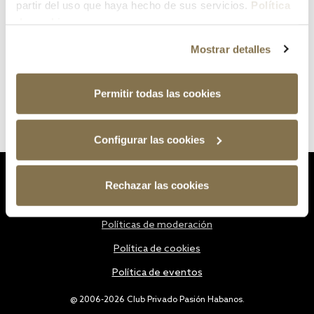
partir del uso que haya hecho de sus servicios.
Política
de cookies
Mostrar detalles
Permitir todas las cookies
Configurar las cookies
Estatutos
Rechazar las cookies
Política de privacidad
Políticas de moderación
Política de cookies
Política de eventos
@ 2006-2026 Club Privado Pasión Habanos.