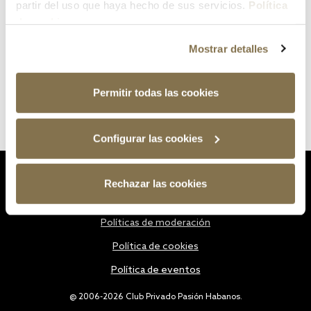
partir del uso que haya hecho de sus servicios.
Política
de cookies
Mostrar detalles
Permitir todas las cookies
Configurar las cookies
Estatutos
Rechazar las cookies
Política de privacidad
Políticas de moderación
Política de cookies
Política de eventos
@ 2006-2026 Club Privado Pasión Habanos.