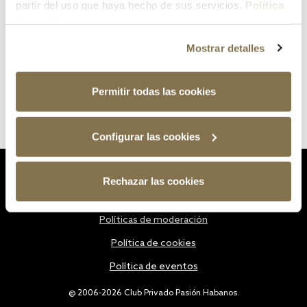
partir del uso que haya hecho de sus servicios.
Política
de cookies
Mostrar detalles
Permitir todas las cookies
Configurar las cookies
Estatutos
Rechazar las cookies
Política de privacidad
Políticas de moderación
Política de cookies
Política de eventos
@ 2006-2026 Club Privado Pasión Habanos.