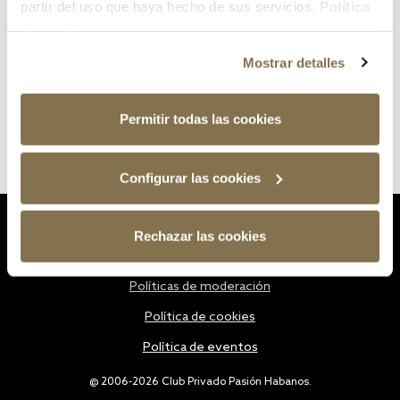
partir del uso que haya hecho de sus servicios.
Política
de cookies
Mostrar detalles
Permitir todas las cookies
Configurar las cookies
Estatutos
Rechazar las cookies
Política de privacidad
Políticas de moderación
Política de cookies
Política de eventos
@ 2006-2026 Club Privado Pasión Habanos.