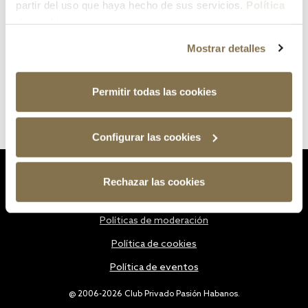
partir del uso que haya hecho de sus servicios.
Política
de cookies
Mostrar detalles
Permitir todas las cookies
Configurar las cookies
Estatutos
Rechazar las cookies
Política de privacidad
Políticas de moderación
Política de cookies
Política de eventos
@ 2006-2026 Club Privado Pasión Habanos.