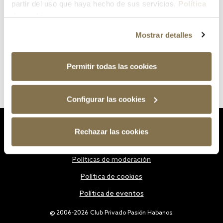
partir del uso que haya hecho de sus servicios.
Política
de cookies
Mostrar detalles
Permitir todas las cookies
Configurar las cookies
Estatutos
Rechazar las cookies
Política de privacidad
Políticas de moderación
Política de cookies
Política de eventos
@ 2006-2026 Club Privado Pasión Habanos.