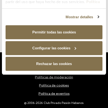
partir del uso que haya hecho de sus servicios.
Política
de cookies
Mostrar detalles
Permitir todas las cookies
Configurar las cookies
Estatutos
Rechazar las cookies
Política de privacidad
Políticas de moderación
Política de cookies
Política de eventos
@ 2006-2026 Club Privado Pasión Habanos.